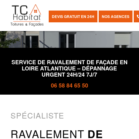
RAVALEMENT DE FAÇADE
PRESQU’ÎLE DE GUÉRANDE
DEVIS GRATUIT EN 24H
NOS AGENCES
REVÊTEMENT – HYDROFUGE – REBOUCHAGE
SERVICE DE RAVALEMENT DE FAÇADE EN
LOIRE ATLANTIQUE – DÉPANNAGE
URGENT 24H/24 7J/7
06 58 84 65 50
SPÉCIALISTE
RAVALEMENT
DE