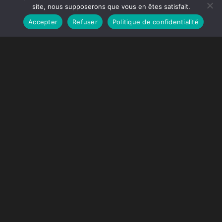
site, nous supposerons que vous en êtes satisfait.
GARANTIE DÉCENNALE
Accepter
Refuser
Politique de confidentialité
Generated by
MPG