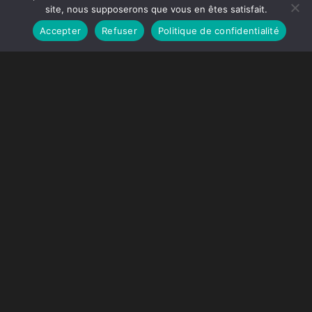
site, nous supposerons que vous en êtes satisfait.
GARANTIE DÉCENNALE
Accepter
Refuser
Politique de confidentialité
Generated by
MPG